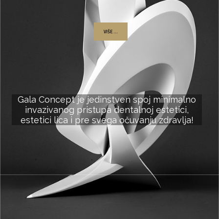
VIŠE ...
Gala Concept je jedinstven spoj minimalno
invazivanog pristupa dentalnoj estetici,
estetici lica i pre svega očuvanju zdravlja!