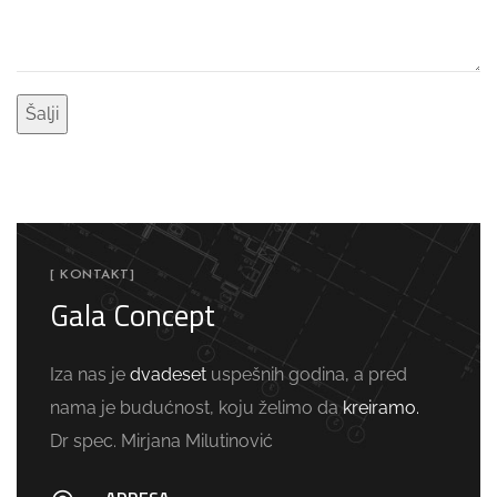
[ KONTAKT]
Gala Concept
Iza nas je
dvadeset
uspešnih godina, a pred
nama je budućnost, koju želimo da
kreiramo.
Dr spec. Mirjana Milutinović